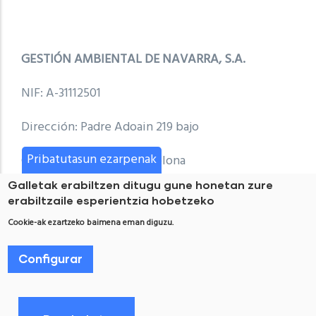
GESTIÓN AMBIENTAL DE NAVARRA, S.A.
NIF: A-31112501
Dirección: Padre Adoain 219 bajo
Pribatutasun ezarpenak
C.P: 31015 Localidad: Pamplona
Galletak erabiltzen ditugu gune honetan zure
Comunidad Autónoma: Navarra
erabiltzaile esperientzia hobetzeko
Cookie-ak ezartzeko baimena eman diguzu.
e-mail:
info@orekan.es
Configurar
Inscrita en el Registro Mercantil de Navarra. Tomo
465, Folio 35, Hoja NA-04598 –