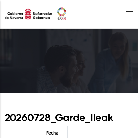
Skip
to
main
content
20260728_Garde_Ileak
Fecha