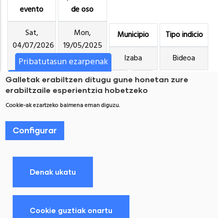
evento
de oso
Sat,
Mon,
Municipio
Tipo indicio
04/07/2026
19/05/2025
- 00:00
- 00:00
Izaba
Bideoa
Pribatutasun ezarpenak
CURRENT
1
PAGE
2
PAGE
3
PAGE
4
PAGE
5
PAGE
6
Galletak erabiltzen ditugu gune honetan zure
erabiltzaile esperientzia hobetzeko
PAGE
NEXT
SIGUIENTE >
LAST
ÚLTIMO »
Cookie-ak ezartzeko baimena eman diguzu.
PAGE
PAGE
Subscribe to
Configurar
Denak ukatu
Pie
LEGE OHARRA ETA PRIBATUTASUN POLITIKA
de
Cookie guztiak onartu
Baimena aldatu
COOKIEN POLITIKA